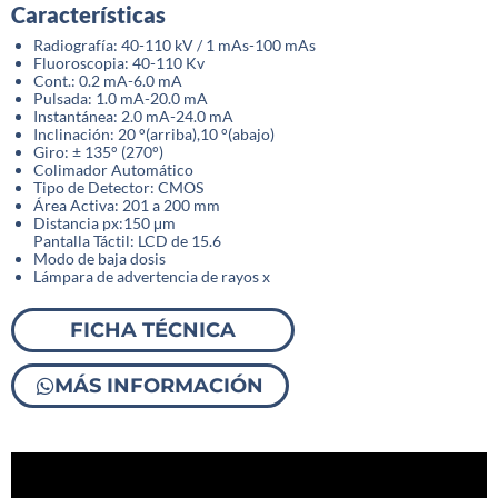
Características
Radiografía: 40-110 kV / 1 mAs-100 mAs
Fluoroscopia: 40-110 Kv
Cont.: 0.2 mA-6.0 mA
Pulsada: 1.0 mA-20.0 mA
Instantánea: 2.0 mA-24.0 mA
Inclinación: 20 °(arriba),10 °(abajo)
Giro: ± 135° (270°)
Colimador Automático
Tipo de Detector: CMOS
Área Activa: 201 a 200 mm
Distancia px:150 μm
Pantalla Táctil: LCD de 15.6
Modo de baja dosis
Lámpara de advertencia de rayos x
FICHA TÉCNICA
MÁS INFORMACIÓN