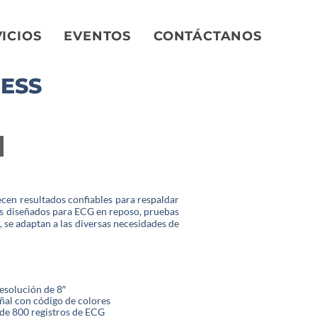
ICIOS
EVENTOS
CONTÁCTANOS
RESS
ecen resultados confiables para respaldar
os diseñados para ECG en reposo, pruebas
, se adaptan a las diversas necesidades de
resolución de 8″
eñal con código de colores
de 800 registros de ECG