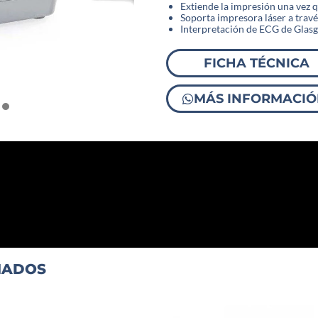
Extiende la impresión una vez q
Soporta impresora láser a trav
Interpretación de ECG de Glas
FICHA TÉCNICA
MÁS INFORMACI
NADOS