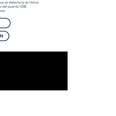
ue se detecta la arritmia
és del puerto USB
gow
ÓN